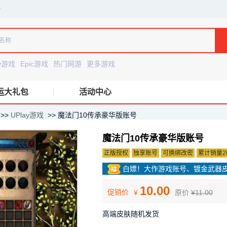
册
ay游戏
Epic游戏
热门网游
更多游戏
运大礼包
活动中心
>>
UPlay游戏
>>
魔法门10传承豪华版账号
魔法门10传承豪华版账号
正版授权
独享账号
可换绑改密
累计销量2
白嫖！大作游戏账号、镀金武器皮
10.00
促销价
¥
原价
¥11.00
高端皮肤随机发货