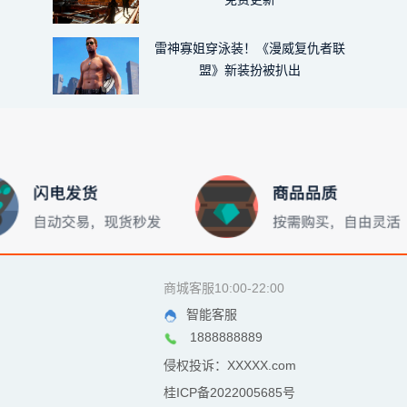
雷神寡姐穿泳装！《漫威复仇者联
盟》新装扮被扒出
商城客服10:00-22:00
智能客服
1888888889
侵权投诉：XXXXX.com
桂ICP备2022005685号