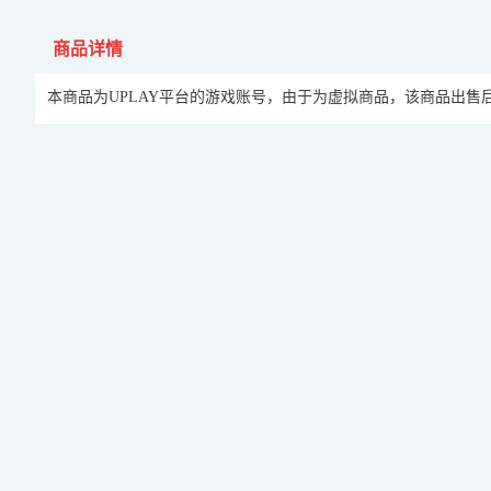
商品详情
本商品为UPLAY平台的游戏账号，由于为虚拟商品，该商品出