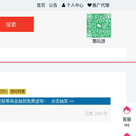
首页
公告
个人中心
推广代理
酷玩游
0万+
限时特惠
肤等商品抽到免费送啦~ 点击抽奖 >>
已售
200 件
客服
qq