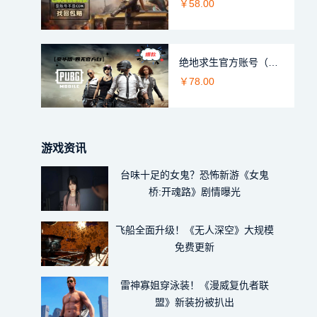
￥58.00
绝地求生官方账号（豪华版）
￥78.00
游戏资讯
台味十足的女鬼？恐怖新游《女鬼
桥:开魂路》剧情曝光
飞船全面升级！《无人深空》大规模
免费更新
雷神寡姐穿泳装！《漫威复仇者联
盟》新装扮被扒出